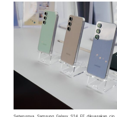
Seterusnya, Samsung Galaxy S24 FE dikuasakan cip