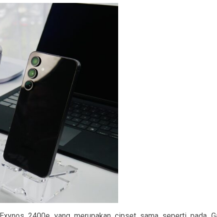
 Exynos 2400e yang merupakan cipset sama seperti pada Ga