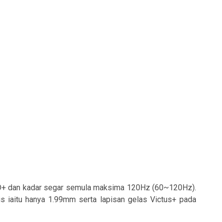
FHD+ dan kadar segar semula maksima 120Hz (60~120Hz).
is iaitu hanya 1.99mm serta lapisan gelas Victus+ pada