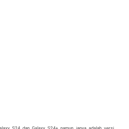
laxy S24 dan Galaxy S24+ namun ianya adalah versi