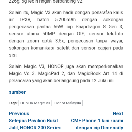
226g, 5g lebih ringan berbanding V2.
Selain itu, Magic V3 akan hadir dengan penarafan kalis
air IPX8, bateri 5,200mAh dengan sokongan
pengecasan pantas 66W, cip Snapdragon 8 Gen 3,
sensor utama 50MP dengan OIS, sensor telefoto
dengan zoom optik 3.5x, pengecasan tanpa wayar,
sokongan komunikasi satelit dan sensor capjari pada
sisi.
Selain Magic V3, HONOR juga akan memperkenalkan
Magic Vs 3,
MagicPad 2, dan MagicBook Art 14 di
pelancaran yang akan berlangsung pada 12 Julai ini.
sumber
HONOR Magic V3
Honor Malaysia
Tags:
Post
Previous
Next
Selepas Pavilion Bukit
CMF Phone 1 kini rasmi
navigation
Jalil, HONOR 200 Series
dengan cip Dimensity