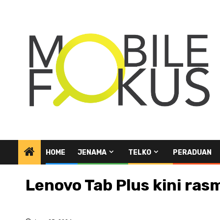
Skip
to
content
HOME
JENAMA
TELKO
PERADUAN
Lenovo Tab Plus kini ras