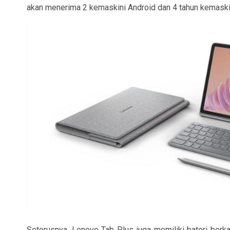
akan menerima 2 kemaskini Android dan 4 tahun kemaski
Seterusnya, Lenovo Tab Plus juga memiliki bateri be