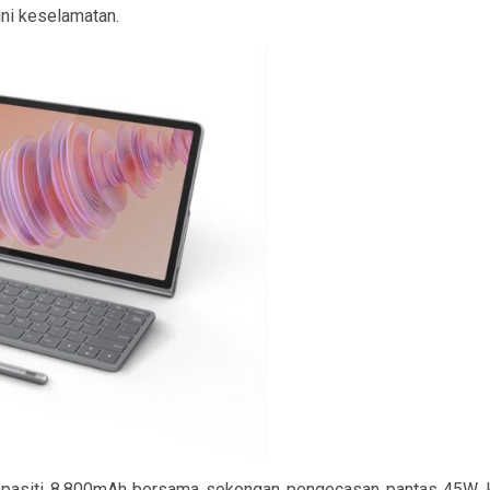
ni keselamatan.
rkapasiti 8,800mAh bersama sokongan pengecasan pantas 45W,