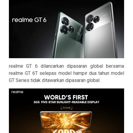
realme GT 6 dilancarkan dipasaran global bersama
realme GT 6T selepas model hampir dua tahun model
GT Series tidak ditawarkan dipasaran global.