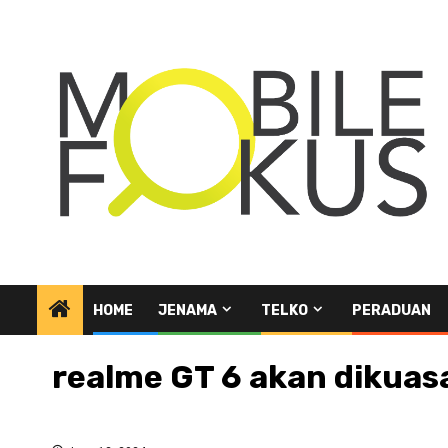
Skip
to
content
HOME
JENAMA
TELKO
PERADUAN
realme GT 6 akan dikuas