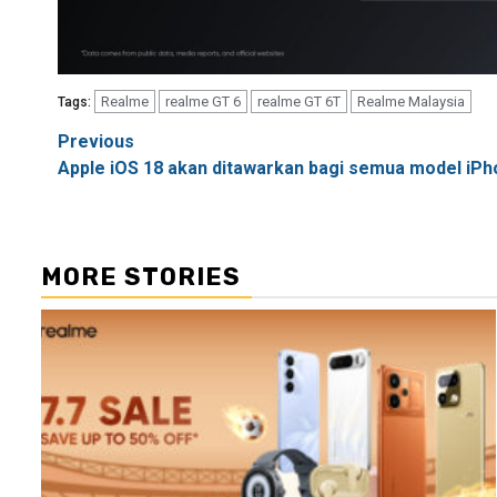
Realme
realme GT 6
realme GT 6T
Realme Malaysia
Tags:
Post
Previous
Apple iOS 18 akan ditawarkan bagi semua model iP
navigation
MORE STORIES