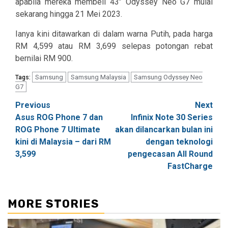
apabila mereka membeli 43’’ Odyssey Neo G7 mulai
sekarang hingga 21 Mei 2023.
Ianya kini ditawarkan di dalam warna Putih, pada harga
RM 4,599 atau RM 3,699 selepas potongan rebat
bernilai RM 900.
Samsung
Samsung Malaysia
Samsung Odyssey Neo
Tags:
G7
Post
Previous
Next
Asus ROG Phone 7 dan
Infinix Note 30 Series
navigation
ROG Phone 7 Ultimate
akan dilancarkan bulan ini
kini di Malaysia – dari RM
dengan teknologi
3,599
pengecasan All Round
FastCharge
MORE STORIES