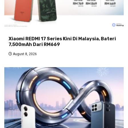
Xiaomi REDMI 17 Series Kini Di Malaysia, Bateri
7,500mAh Dari RM669
August 8, 2026