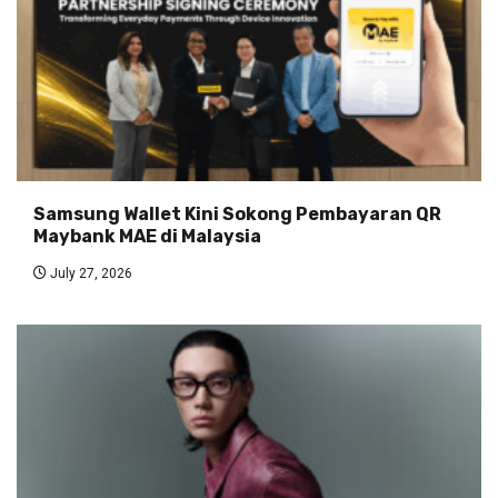
Samsung Wallet Kini Sokong Pembayaran QR
Maybank MAE di Malaysia
July 27, 2026