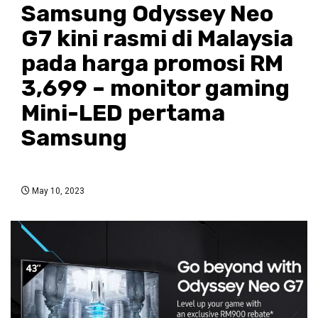
Samsung Odyssey Neo
G7 kini rasmi di Malaysia
pada harga promosi RM
3,699 – monitor gaming
Mini-LED pertama
Samsung
May 10, 2023