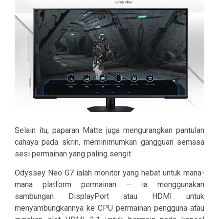
Selain itu, paparan Matte juga mengurangkan pantulan
cahaya pada skrin, meminimumkan gangguan semasa
sesi permainan yang paling sengit
Odyssey Neo G7 ialah monitor yang hebat untuk mana-
mana platform permainan — ia menggunakan
sambungan DisplayPort atau HDMI untuk
menyambungkannya ke CPU permainan pengguna atau