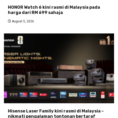
HONOR Watch 6 kini rasmi di Malaysia pada
harga dari RM 699 sahaja
August 5, 2026
Hisense Laser Family kini rasmi di Malaysia –
nikmati pengalaman tontonan bertaraf