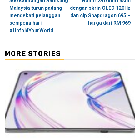
300 kakitangan Samsung
Honor X40 kini rasmi
navigation
Malaysia turun padang
dengan skrin OLED 120Hz
mendekati pelanggan
dan cip Snapdragon 695 –
sempena hari
harga dari RM 969
#UnfoldYourWorld
MORE STORIES