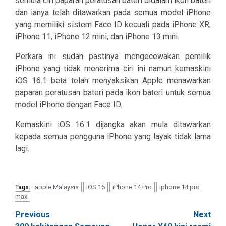
semula ciri paparan peratusan bateri didalam ikon bateri
dan ianya telah ditawarkan pada semua model iPhone
yang memiliki sistem Face ID kecuali pada iPhone XR,
iPhone 11, iPhone 12 mini, dan iPhone 13 mini.
Perkara ini sudah pastinya mengecewakan pemilik
iPhone yang tidak menerima ciri ini namun kemaskini
iOS 16.1 beta telah menyaksikan Apple menawarkan
paparan peratusan bateri pada ikon bateri untuk semua
model iPhone dengan Face ID.
Kemaskini iOS 16.1 dijangka akan mula ditawarkan
kepada semua pengguna iPhone yang layak tidak lama
lagi.
apple Malaysia
iOS 16
iPhone 14 Pro
iphone 14 pro
Tags:
max
Post
Previous
Next