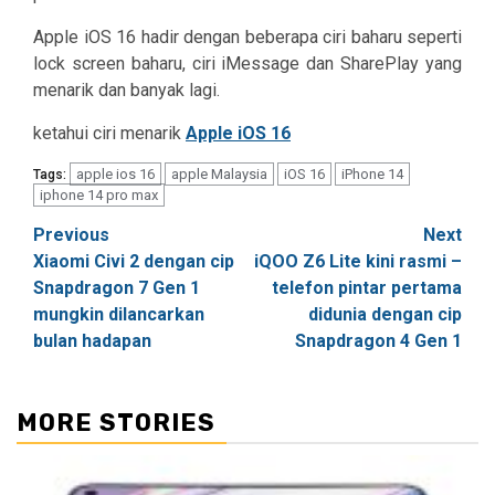
Apple iOS 16 hadir dengan beberapa ciri baharu seperti
lock screen baharu, ciri iMessage dan SharePlay yang
menarik dan banyak lagi.
ketahui ciri menarik
Apple iOS 16
apple ios 16
apple Malaysia
iOS 16
iPhone 14
Tags:
iphone 14 pro max
Post
Previous
Next
Xiaomi Civi 2 dengan cip
iQOO Z6 Lite kini rasmi –
navigation
Snapdragon 7 Gen 1
telefon pintar pertama
mungkin dilancarkan
didunia dengan cip
bulan hadapan
Snapdragon 4 Gen 1
MORE STORIES