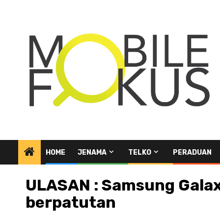
Skip
to
content
HOME
JENAMA
TELKO
PERADUAN
ULASAN : Samsung Galaxy
berpatutan