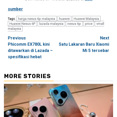
sumber
harga nexus 6p malaysia
huawei
Huawei Malaysia
Tags:
Huawei Nexus 6P
lazada malaysia
nexus 6p
price
vmall
malaysia
Post
Previous
Next
Phicomm EX780L kini
Satu Lakaran Baru Xiaomi
navigation
ditawarkan di Lazada –
Mi 5 tersebar
spesifikasi hebat
MORE STORIES