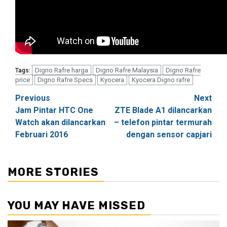
Digno Rafre harga
Digno Rafre Malaysia
Digno Rafre
Tags:
price
Digno Rafre Specs
Kyocera
Kyocera Digno rafre
Post
Previous
Next
Jam Pintar HTC One
ZTE Blade A1 dilancarkan
navigation
Watch akan dilancarkan
– telefon pintar termurah
Februari 2016
dengan sensor capjari
MORE STORIES
YOU MAY HAVE MISSED