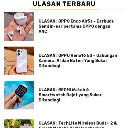
ULASAN TERBARU
ULASAN : OPPO Enco Air5s – Earbuds
Semi in-ear pertama OPPO dengan
ANC
ULASAN : OPPO Reno16 5G – Gabungan
Kamera, AI dan Bateri Yang Sukar
Ditandingi
ULASAN : REDMI Watch 6 –
Smartwatch Bajet yang Sukar
Ditandingi
ULASAN : TechLife Wireless Buds+ 2 &