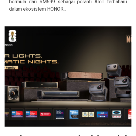
bermula dari RM699 sebagai peranti AIoT terbaharu
dalam ekosistem HONOR...