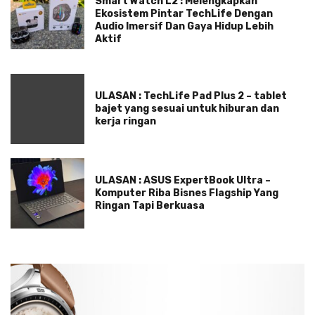
Smart Watch L2 : Melengkapkan
Ekosistem Pintar TechLife Dengan
Audio Imersif Dan Gaya Hidup Lebih
Aktif
ULASAN : TechLife Pad Plus 2 – tablet
bajet yang sesuai untuk hiburan dan
kerja ringan
ULASAN : ASUS ExpertBook Ultra –
Komputer Riba Bisnes Flagship Yang
Ringan Tapi Berkuasa