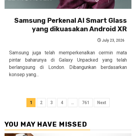
Samsung Perkenal AI Smart Glass
yang dikuasakan Android XR
July 23, 2026
Samsung juga telah memperkenalkan cermin mata
pintar baharunya di Galaxy Unpacked yang telah
berlangsung di London. Dibangunkan berdasarkan
konsep yang...
Posts
1
2
3
4
…
761
Next
pagination
YOU MAY HAVE MISSED